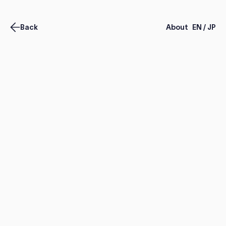
Back
About
EN / JP
unprinted
Illustrations for online articles
Art Direction, Illustration - 2023
デジタルデザインに関わる情報を発信するWebメディア
「unprinted」の新規立ち上げにリードデザイナーとして
参画し、ブランドコンセプト設計からビジュアルアイデン
ティティの構築、サイトのデザインまでを担当しました。
サイト全体でブランドらしさを一貫して表現するため、記
事のカバー画像や挿絵などのグラフィックアセットについ